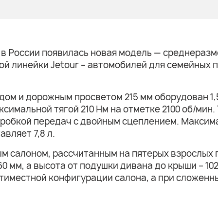
 в России появилась новая модель — среднеразме
й линейки Jetour – автомобилей для семейных п
одом и дорожным просветом 215 мм оборудован 1
ксимальной тягой 210 Нм на отметке 2100 об/мин
оробкой передач c двойным сцеплением. Максима
авляет 7,8 л.
ым салоном, рассчитанным на пятерых взрослых 
0 мм, а высота от подушки дивана до крыши – 10
ятиместной конфигурации салона, а при сложенн