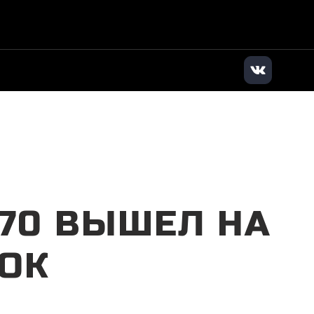
илер
|
+7 (347) 200-84-82
|
Заказать звонок
X70 ВЫШЕЛ НА
ОК