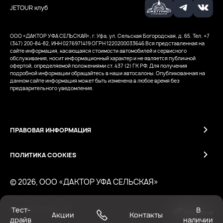
JETOUR клуб
ООО «ДАКТОР УФА СЕЛЬСКАЯ», г. Уфа, ул. Сельская Богородская, д. 65. Тел. +7
(347) 200-84-82, ИНН 0276971419
ОГРН 1220200033646
Вся представленная на
сайте информация, касающаяся стоимости автомобилей и сервисного
обслуживания, носит информационный характер и не является публичной
офертой, определяемой положениями ст. 437 (2) ГК РФ. Для получения
подробной информации обращайтесь в наши автосалоны. Опубликованная на
данном сайте информация может быть изменена в любое время без
предварительного уведомления.
ПРАВОВАЯ ИНФОРМАЦИЯ
ПОЛИТИКА COOKIES
© 2026, ООО «ДАКТОР УФА СЕЛЬСКАЯ»
Тест-
В
Работает на технологиях
Акции
Контакты
драйв
наличии