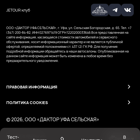
JETOUR клуб
ООО «ДАКТОР УФА СЕЛЬСКАЯ», г. Уфа, ул. Сельская Богородская, д. 65. Тел. +7
(347) 200-84-82, ИНН 0276971419
ОГРН 1220200033646
Вся представленная на
сайте информация, касающаяся стоимости автомобилей и сервисного
обслуживания, носит информационный характер и не является публичной
офертой, определяемой положениями ст. 437 (2) ГК РФ. Для получения
подробной информации обращайтесь в наши автосалоны. Опубликованная на
данном сайте информация может быть изменена в любое время без
предварительного уведомления.
ПРАВОВАЯ ИНФОРМАЦИЯ
ПОЛИТИКА COOKIES
© 2026, ООО «ДАКТОР УФА СЕЛЬСКАЯ»
Тест-
В
Работает на технологиях