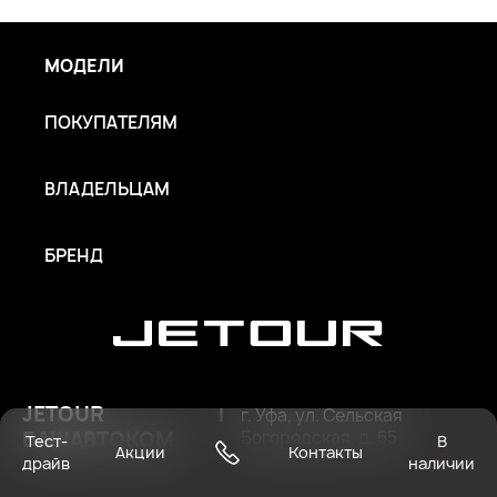
МОДЕЛИ
ПОКУПАТЕЛЯМ
ВЛАДЕЛЬЦАМ
БРЕНД
JETOUR
|
г. Уфа, ул. Сельская
БАШАВТОКОМ
Богородская, д. 65
Тест-
В
Акции
Контакты
драйв
наличии