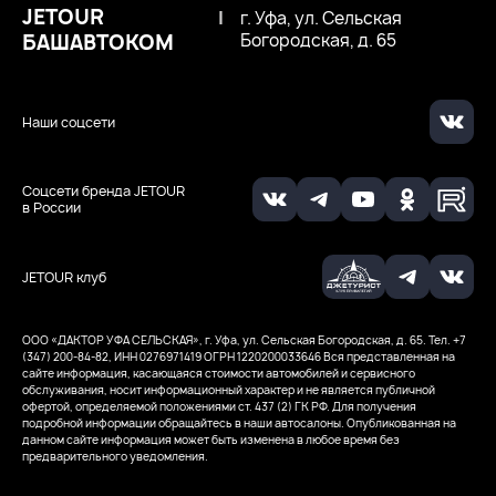
JETOUR
|
г. Уфа, ул. Сельская
БАШАВТОКОМ
Богородская, д. 65
Наши соцсети
Соцсети бренда JETOUR
в России
JETOUR клуб
ООО «ДАКТОР УФА СЕЛЬСКАЯ», г. Уфа, ул. Сельская Богородская, д. 65. Тел. +7
(347) 200-84-82, ИНН 0276971419
ОГРН 1220200033646
Вся представленная на
сайте информация, касающаяся стоимости автомобилей и сервисного
обслуживания, носит информационный характер и не является публичной
офертой, определяемой положениями ст. 437 (2) ГК РФ. Для получения
подробной информации обращайтесь в наши автосалоны. Опубликованная на
данном сайте информация может быть изменена в любое время без
предварительного уведомления.