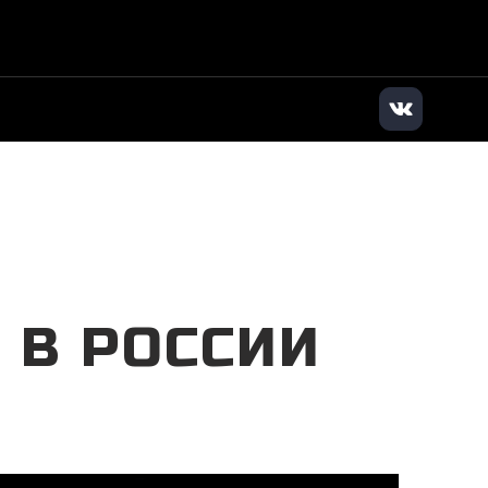
илер
|
+7 (347) 200-84-82
|
Заказать звонок
О В РОССИИ