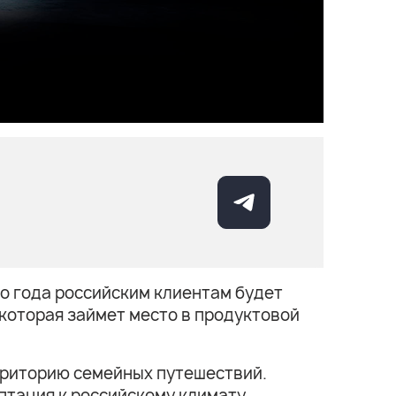
го года российским клиентам будет
 которая займет место в продуктовой
рриторию семейных путешествий.
птация к российскому климату