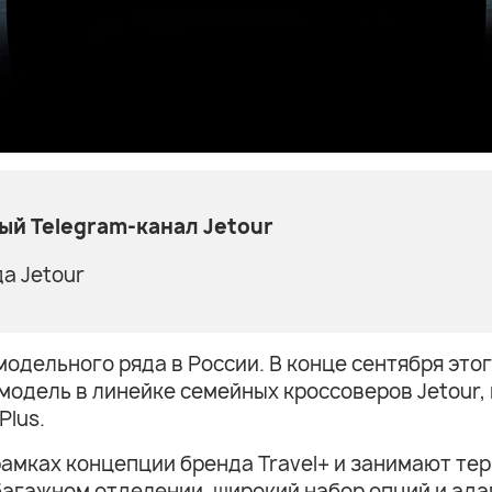
й Telegram-канал Jetour
а Jetour
модельного ряда в России. В конце сентября это
 модель в линейке семейных кроссоверов Jetour,
Plus.
амках концепции бренда Travel+ и занимают те
багажном отделении, широкий набор опций и ада