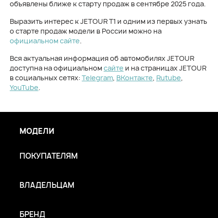
объявлены ближе к старту продаж в сентябре 2025 года.
Выразить интерес к JETOUR T1 и одним из первых узнать
о старте продаж модели в России можно на
официальном сайте
.
Вся актуальная информация об автомобилях JETOUR
доступна на официальном
сайте
и на страницах JETOUR
в социальных сетях:
Telegram
,
ВКонтакте
,
Rutube
,
YouTube
.
МОДЕЛИ
ПОКУПАТЕЛЯМ
ВЛАДЕЛЬЦАМ
БРЕНД