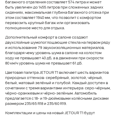
багажного отделения составляет 574 литра и может
быть увеличен до 1455 литров при сложенных задних
сидениях, максимальная глубина багажного отсека при
этом составляет 1940 мм, что позволит с комфортом
перевозить крупный багаж или организовать
полноценное место для отдыха.
Дополнительный комфорт в салоне создают
двухслойные шумопоглощающие стекла на первом ряду
и использование 79 звукоизоляционных материалов,
благодаря чему уровень шума в салоне на холостом
ходу не превышает 40 дБ, а в движении при скорости
80 км/ч уровень шума не превышает 61 дБ.
Цветовая палитра JETOUR T1 включает шесть вариантов
природных оттенков: серебряный, золотой, чёрный,
белый, матовый зелёный и голубой. Каждый доступен в
сочетании с тремя вариантами интерьера: серо-чёрным,
чёрно-оранжевым и чёрно-зелёным. Автомобиль
предлагается с 18- и 19-дюймовыми колёсными дисками
размером 235/65 R18 и 235/60 R19.
Комплектации и цены на новый JETOUR T1 будут