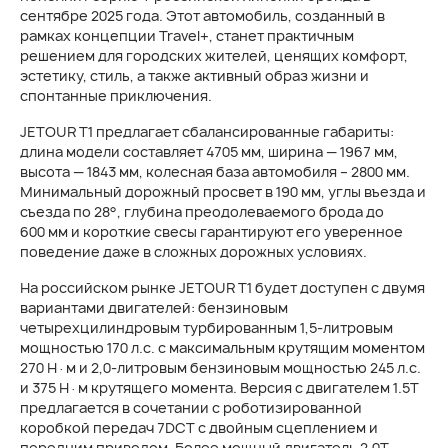
сентябре 2025 года. Этот автомобиль, созданный в
рамках концепции Travel+, станет практичным
решением для городских жителей, ценящих комфорт,
эстетику, стиль, а также активный образ жизни и
спонтанные приключения.
JETOUR T1 предлагает сбалансированные габариты:
длина модели составляет 4705 мм, ширина — 1967 мм,
высота — 1843 мм, колесная база автомобиля – 2800 мм.
Минимальный дорожный просвет в 190 мм, углы въезда и
съезда по 28°, глубина преодолеваемого брода до
600 мм и короткие свесы гарантируют его уверенное
поведение даже в сложных дорожных условиях.
На российском рынке JETOUR T1 будет доступен с двумя
вариантами двигателей: бензиновым
четырехцилиндровым турбированным 1,5-литровым
мощностью 170 л.с. с максимальным крутящим моментом
270 Н·м и 2,0-литровым бензиновым мощностью 245 л.с.
и 375 Н·м крутящего момента. Версия с двигателем 1.5T
предлагается в сочетании с роботизированной
коробкой передач 7DCT с двойным сцеплением и
передним приводом. Более мощный двигатель 2.0T