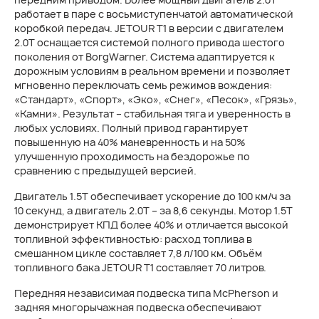
работает в паре с восьмиступенчатой автоматической
коробкой передач. JETOUR T1 в версии с двигателем
2.0T оснащается системой полного привода шестого
поколения от BorgWarner. Система адаптируется к
дорожным условиям в реальном времени и позволяет
мгновенно переключать семь режимов вождения:
«Стандарт», «Спорт», «Эко», «Снег», «Песок», «Грязь»,
«Камни». Результат – стабильная тяга и уверенность в
любых условиях. Полный привод гарантирует
повышенную на 40% маневренность и на 50%
улучшенную проходимость на бездорожье по
сравнению с предыдущей версией.
Двигатель 1.5T обеспечивает ускорение до 100 км/ч за
10 секунд, а двигатель 2.0T – за 8,6 секунды. Мотор 1.5T
демонстрирует КПД более 40% и отличается высокой
топливной эффективностью: расход топлива в
смешанном цикле составляет 7,8 л/100 км. Объём
топливного бака JETOUR T1 составляет 70 литров.
Передняя независимая подвеска типа McPherson и
задняя многорычажная подвеска обеспечивают