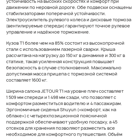
устойчивость на высоких скоростях и комфорт при
движении по неровной дороге. Обе подвески оснащены
стабилизаторами поперечной устойчивости.
Электроусилитель рулевого колеса и дисковые тормоза
(вентилируемые спереди) гарантируют точное рулевое
управление и надёжное торможение.
Кузов Т1 более чем на 85% состоит из высокопрочной
стали c использованием лазерной сварки. Крыша
рассчитана на нагрузку до 150 кг в динамике и 300 кг в
статике, такая усиленная конструкция повышает
безопасность в случае столкновений. Максимально
допустимая масса прицепа с тормозной системой
составляет 1600 кг.
Ширина салона JETOUR T1 на уровне плеч составляет
1 509 мм спереди и 1 498 мм сзади, что позволяет с
комфортом разместиться водителю и 4 пассажирам.
Эргономичные сиденья Shuyun («комфорт, как на
облаке») с четырехпозиционной поясничной
поддержкой обеспечивают удобную посадку, а 45
отсеков для хранения позволяют разместить все
необходимое для комфортного путешествия. Объём