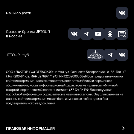
Наши соцсети
Соцсети бренда JETOUR
в России
JETOUR клуб
ООО «ДАКТОР УФА СЕЛЬСКАЯ», г. Уфа, ул. Сельская Богородская, д. 65. Тел. +7
(347) 200-84-82, ИНН 0276971419
ОГРН 1220200033646
Вся представленная на
сайте информация, касающаяся стоимости автомобилей и сервисного
обслуживания, носит информационный характер и не является публичной
офертой, определяемой положениями ст. 437 (2) ГК РФ. Для получения
подробной информации обращайтесь в наши автосалоны. Опубликованная на
данном сайте информация может быть изменена в любое время без
предварительного уведомления.
ПРАВОВАЯ ИНФОРМАЦИЯ