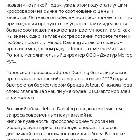
назван «Новинкой года», уже в этом году стал лучшим
кроссовером на рынке по соотношению цены и
качества. Для нас эта победа – подтверждение того, что
при создании продукта нам удалось найти идеальный
баланс соотношения качества и доступности, а это, как
мы знаем, одно из главных требований потребителей к
любому продукту. Не зря Dashing остается лидером
продаж в модельном ряду Jetour», – отметил Михаил
Роткин, Исполнительный директор ООО «Джетур Мотор
Рус».
Городской кроссовер Jetour Dashing был официально
представлен на российском рынке в июне 2023 года и
быстро стал бестселлером бренда Jetour. С начала года
своих владельцев нашли уже более 13 000 автомобилей
этой модели.
Внешний облик
Jetour Dashing
создавался с учетом
запроса современных покупателей на
индивидуальность, кроссовер ориентирован на
молодую аудиторию и в первую очередь покоряет
динамикой, технологичностью и дизайном. В основе
организации интерьера лежит продуманная