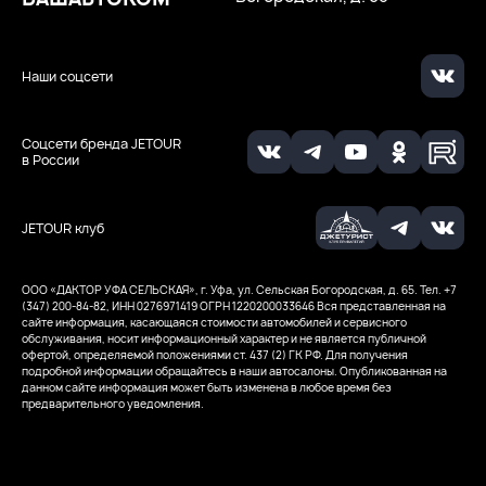
Наши соцсети
Соцсети бренда JETOUR
в России
JETOUR клуб
ООО «ДАКТОР УФА СЕЛЬСКАЯ», г. Уфа, ул. Сельская Богородская, д. 65. Тел. +7
(347) 200-84-82, ИНН 0276971419
ОГРН 1220200033646
Вся представленная на
сайте информация, касающаяся стоимости автомобилей и сервисного
обслуживания, носит информационный характер и не является публичной
офертой, определяемой положениями ст. 437 (2) ГК РФ. Для получения
подробной информации обращайтесь в наши автосалоны. Опубликованная на
данном сайте информация может быть изменена в любое время без
предварительного уведомления.