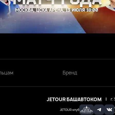
льцам
Бренд
JETOUR БАШАВТОКОМ
|
г.
JETOUR клуб