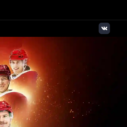
илер
|
+7 (347) 200-84-82
|
Заказать звонок